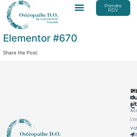
Prendre
RDV
Elementor #670
Share the Post:
Pl
In
d
si
Acc
L’o
Vo
os